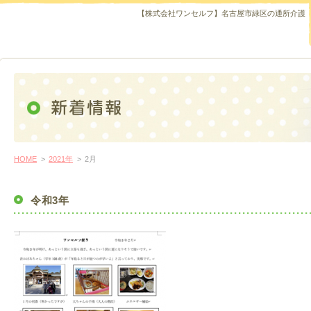
【株式会社ワンセルフ】名古屋市緑区の通所介護
HOME
>
2021年
>
2月
令和3年
！！！